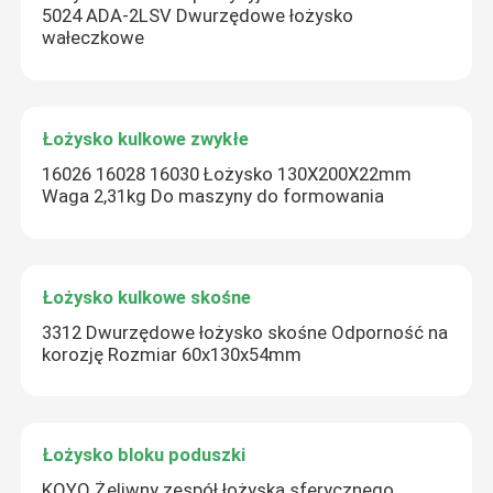
5024 ADA-2LSV Dwurzędowe łożysko
wałeczkowe
Łożysko kulkowe zwykłe
16026 16028 16030 Łożysko 130X200X22mm
Zostaw wiadomość
Waga 2,31kg Do maszyny do formowania
Oddzwonimy wkrótce!
Łożysko kulkowe skośne
3312 Dwurzędowe łożysko skośne Odporność na
korozję Rozmiar 60x130x54mm
Łożysko bloku poduszki
KOYO Żeliwny zespół łożyska sferycznego