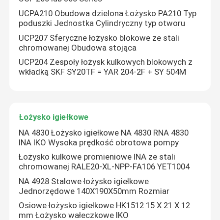
UCPA210 Obudowa dzielona Łożysko PA210 Typ
poduszki Jednostka Cylindryczny typ otworu
UCP207 Sferyczne łożysko blokowe ze stali
chromowanej Obudowa stojąca
UCP204 Zespoły łożysk kulkowych blokowych z
wkładką SKF SY20TF = YAR 204-2F + SY 504M
Łożysko igiełkowe
NA 4830 Łożysko igiełkowe NA 4830 RNA 4830
INA IKO Wysoka prędkość obrotowa pompy
Dom
Łożysko kulkowe promieniowe INA ze stali
chromowanej RALE20-XL-NPP-FA106 YET1004
NA 4928 Stalowe łożysko igiełkowe
Produkty
Jednorzędowe 140X190X50mm Rozmiar
Osiowe łożysko igiełkowe HK1512 15 X 21 X 12
mm Łożysko wałeczkowe IKO
O nas