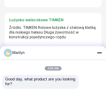
Łożysko wałeczkowe TIMKEN
Źródło: TIMKEN Rolowe łożyska z stalową klatką
dla niskiego hałasu Długa żywotność w
konstrukcji pojedynczego rzędu
Marilyn
Łożysko kulkowe NSK
Łożysko kulkowe NSK 35x72x15mm klasy precyzji
4:04 AM
ABEC 1 z metalowym uszczelnieniem do
urządzeń przemysłowych
Good day, what product are you looking 
for?
Skrzyżowane łożyska wałeczkowe
RU297X Cross Cylindrical Roller Bearing