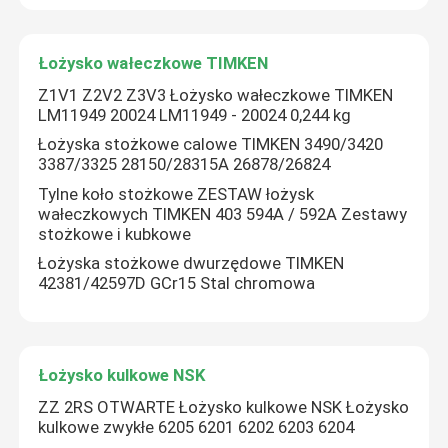
Łożysko baryłkowe FAG
Łożysko wałeczkowe TIMKEN
Z1V1 Z2V2 Z3V3 Łożysko wałeczkowe TIMKEN
Łożysko wałeczkowe TIMKEN
LM11949 20024 LM11949 - 20024 0,244 kg
Łożyska stożkowe calowe TIMKEN 3490/3420
3387/3325 28150/28315A 26878/26824
Łożysko kulkowe NSK
Tylne koło stożkowe ZESTAW łożysk
wałeczkowych TIMKEN 403 594A / 592A Zestawy
stożkowe i kubkowe
Skrzyżowane łożyska wałeczkowe
Łożyska stożkowe dwurzędowe TIMKEN
42381/42597D GCr15 Stal chromowa
Łożysko kulkowe NSK
ZZ 2RS OTWARTE Łożysko kulkowe NSK Łożysko
kulkowe zwykłe 6205 6201 6202 6203 6204