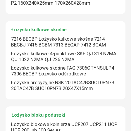
P2 160X240X25mm 170X260X28mm
Łożysko kulkowe skośne
7216 BECBP Łożysko kulkowe skośne 7214
BECBJ 7415 BCBM 7313 BEGAP 7412 BGAM
Łożysko kulkowe 4-punktowe SKF QJ 318 N2MA
QJ 1022 N2MA QJ 226 N2MA
Łożysko kulkowe skośne FAG 7306CTYNSULP4
7306 BECBP Łożysko odśrodkowe
Łożyska precyzyjne NSK 20TAC47BSUC10PN7B
20TAC47B SUC10PN7B 20X47X15mm
Łożysko bloku poduszki
Łożysko blokowe kołnierza UCF207 UCP211 UCP
UCF 200 lub 300 Series