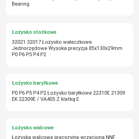
Bearing
Łożysko stożkowe
32021 32017 Łożysko wałeczkowe
Jednorzędowe Wysoka precyzja 85x130x29mm
P0 P6 P5 P4 P2
Łożysko baryłkowe
P0 P6 P5 P4 P2 Łożysko baryłkowe 22310E 21309
EK 22309E / VA405 Z klatką E
Łożysko walcowe
Łożyska walcowe precyzyjne wrzeciona NNF