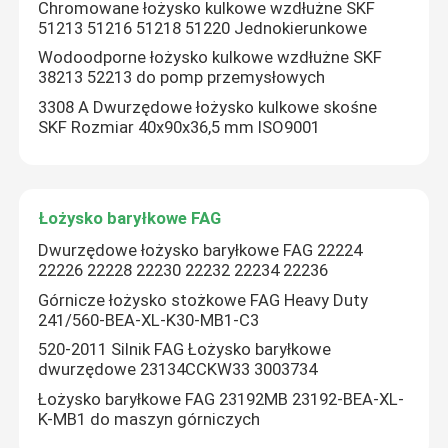
Chromowane łożysko kulkowe wzdłużne SKF
51213 51216 51218 51220 Jednokierunkowe
Łożysko walcowe
Wodoodporne łożysko kulkowe wzdłużne SKF
38213 52213 do pomp przemysłowych
3308 A Dwurzędowe łożysko kulkowe skośne
Łożysko kulkowe zwykłe
SKF Rozmiar 40x90x36,5 mm ISO9001
Łożysko kulkowe skośne
Łożysko baryłkowe FAG
Łożysko bloku poduszki
Dwurzędowe łożysko baryłkowe FAG 22224
22226 22228 22230 22232 22234 22236
Górnicze łożysko stożkowe FAG Heavy Duty
Łożysko igiełkowe
241/560-BEA-XL-K30-MB1-C3
520-2011 Silnik FAG Łożysko baryłkowe
Łożysko cienkościenne
dwurzędowe 23134CCKW33 3003734
Łożysko baryłkowe FAG 23192MB 23192-BEA-XL-
K-MB1 do maszyn górniczych
Łożysko kulkowe SKF