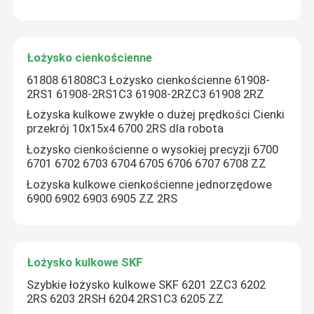
Wycieczka po fabryce
Łożysko cienkościenne
61808 61808C3 Łożysko cienkościenne 61908-
Kontrola jakości
2RS1 61908-2RS1C3 61908-2RZC3 61908 2RZ
Łożyska kulkowe zwykłe o dużej prędkości Cienki
przekrój 10x15x4 6700 2RS dla robota
Skontaktuj się z nami
Łożysko cienkościenne o wysokiej precyzji 6700
6701 6702 6703 6704 6705 6706 6707 6708 ZZ
Aktualności
Łożyska kulkowe cienkościenne jednorzędowe
6900 6902 6903 6905 ZZ 2RS
Sprawy
Łożysko stożkowe
Łożysko kulkowe SKF
Szybkie łożysko kulkowe SKF 6201 2ZC3 6202
2RS 6203 2RSH 6204 2RS1C3 6205 ZZ
Łożysko baryłkowe