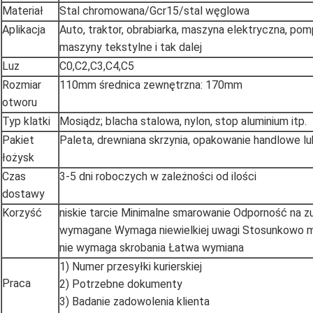
Materiał
Stal chromowana/Gcr15/stal węglowa
Aplikacja
Auto, traktor, obrabiarka, maszyna elektryczna, po
maszyny tekstylne i tak dalej
Luz
C0,C2,C3,C4,C5
Rozmiar
110mm średnica zewnętrzna: 170mm
otworu
Typ klatki
Mosiądz; blacha stalowa, nylon, stop aluminium itp.
Pakiet
Paleta, drewniana skrzynia, opakowanie handlowe lu
łożysk
Czas
3-5 dni roboczych w zależności od ilości
dostawy
Korzyść
niskie tarcie Minimalne smarowanie Odporność na zu
wymagane Wymaga niewielkiej uwagi Stosunkowo 
nie wymaga skrobania Łatwa wymiana
1) Numer przesyłki kurierskiej
Praca
2) Potrzebne dokumenty
3) Badanie zadowolenia klienta