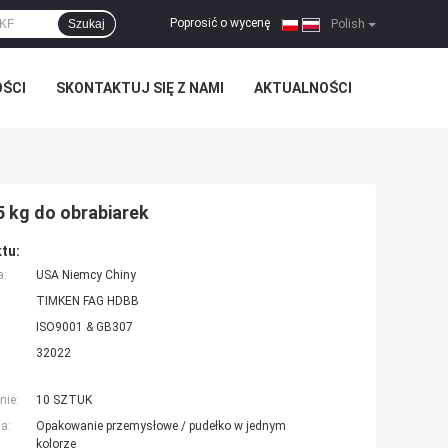
Poprosić o wycenę
Szukaj
|
Polish
OŚCI
SKONTAKTUJ SIĘ Z NAMI
AKTUALNOŚCI
 kg do obrabiarek
tu:
a:
USA Niemcy Chiny
TIMKEN FAG HDBB
ISO9001 & GB307
32022
nie:
10 SZTUK
a:
Opakowanie przemysłowe / pudełko w jednym
kolorze