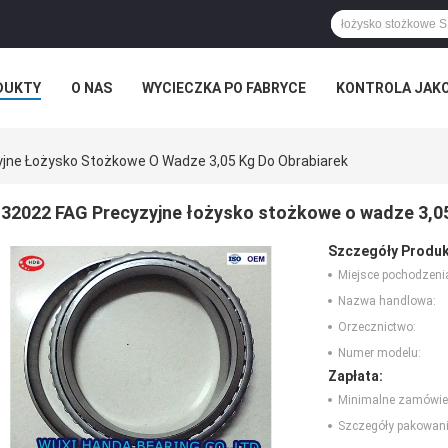
DUKTY
O NAS
WYCIECZKA PO FABRYCE
KONTROLA JAK
jne Łożysko Stożkowe O Wadze 3,05 Kg Do Obrabiarek
32022 FAG Precyzyjne łożysko stożkowe o wadze 3,05
Szczegóły Produk
Miejsce pochodzeni
Nazwa handlowa:
Orzecznictwo:
Numer modelu:
Zapłata:
Minimalne zamówie
Szczegóły pakowani