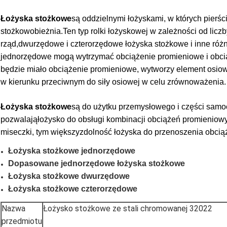
Łożyska stożkowe
są oddzielnymi łożyskami, w których pierś
stożkowo
bieżnia.Ten typ rolki łożyskowej w zależności od licz
rząd,
dwurzędowe i czterorzędowe łożyska stożkowe i inne różn
jednorzędowe mogą wytrzymać obciążenie promieniowe i obci
będzie miało obciążenie promieniowe, wytworzy element osiowy
w kierunku przeciwnym do siły osiowej w celu zrównoważenia.
Łożyska stożkowe
są do użytku przemysłowego i części samo
pozwalają
łożysko do obsługi kombinacji obciążeń promieniowyc
miseczki, tym większy
zdolność łożyska do przenoszenia obcią
Łożyska stożkowe jednorzędowe
Dopasowane jednorzędowe łożyska stożkowe
Łożyska stożkowe dwurzędowe
Łożyska stożkowe czterorzędowe
Nazwa
Łożysko stożkowe ze stali chromowanej 32022
przedmiotu