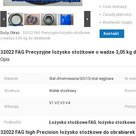
Czas dostawy:
Zasady płatności:
Możliwość Supply:
Duży Obraz :
32022 FAG Precyzyjne łożysko stożkowe
Kontakt
o wadze 3,05 kg do obrabiarek
32022 FAG Precyzyjne łożysko stożkowe o wadze 3,05 kg d
Opis
Materiał:
Stal chromowana/GCr15/stal węglowa
Nr wie
Struktura:
Wałek stożkowy
Rozmi
V1 V2 V3 V4
Wibracja:
Precyz
Łożysko stożkowe FAG
łożysko stożkowe 
Podkreślić:
,
32022 FAG high Precision łożysko stożkowe do obrabiare