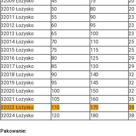
32009 Łożysko
45
75
20
32010 Łożysko
50
80
20
32011 Łożysko
55
90
23
32012 Łożysko
60
95
23
32013 Łożysko
65
100
23
32014 Łożysko
70
110
25
32015 Łożysko
75
115
25
32016 Łożysko
80
125
29
32017 Łożysko
85
130
29
32018 Łożysko
90
140
32
32019 Łożysko
95
145
32
32020 Łożysko
100
150
32
32021 Łożysko
105
160
35
32022 Łożysko
110
170
38
32024 Łożysko
120
180
38
Pakowanie: