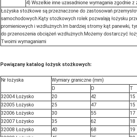
4) Wszelkie inne uzasadnione wymagania zgodnie z
Łożyska stożkowe są przeznaczone do zastosowań przemysłow
samochodowych.Kąty stożkowych rolek pozwalają łożysku prz
promieniowych i wzdłużnych.Im bardziej stromy kąt panewki, t
do przenoszenia obciążeń wzdłużnych.Możemy dostarczyć łoż
Twoimi wymaganiami
Powiązany katalog łożysk stożkowych:
Nr łożyska
Wymiary graniczne (mm)
D
D
T
32004 Łożysko
20
42
15
32005 Łożysko
25
47
15
32006 Łożysko
30
55
17
32007 Łożysko
35
62
18
32008 Łożysko
40
68
19