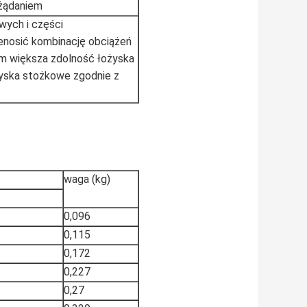
 żądaniem
ych i części
enosić kombinację obciążeń
ym większa zdolność łożyska
yska stożkowe zgodnie z
waga (kg)
0,096
0,115
0,172
0,227
0,27