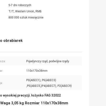
5-7 dni roboczych
T/T, Western Union, RMB
800 000 sztuk miesięcznie
o obrabiarek
rsza:
Pojedynczy rząd, podwójne rzędy
ar:
110x170x38mm
P0(ABEC1), P6(ABEC3)
ja:
,P5(ABEC5,)P4(ABEC7), P2(ABEC9)
o wysokiej precyzji
łożysko FAG 32022
,
k Waga 3,05 kg Rozmiar 110x170x38mm