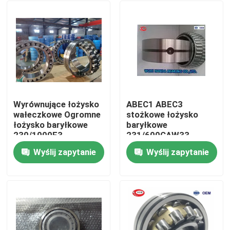
Wyrównujące łożysko
ABEC1 ABEC3
wałeczkowe Ogromne
stożkowe łożysko
łożysko baryłkowe
baryłkowe
230/1000F3
231/600CAW33
230/1000CC
231/600CAKW33
Wyślij zapytanie
Wyślij zapytanie
232/600CAW33
Dom
Produkty
O nas