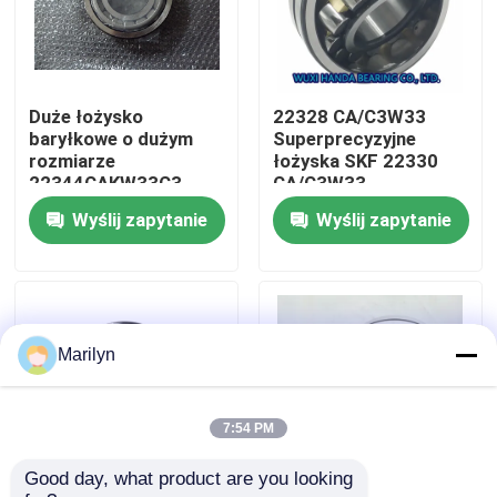
Wycieczka po fabryce
Duże łożysko
22328 CA/C3W33
Kontrola jakości
baryłkowe o dużym
Superprecyzyjne
rozmiarze
łożyska SKF 22330
22344CAKW33C3
CA/C3W33
Skontaktuj się z nami
22344MBW33
140x300x102mm
Wyślij zapytanie
Wyślij zapytanie
22344CCW33
Aktualności
Sprawy
Marilyn
Łożysko stożkowe
7:54 PM
Good day, what product are you looking 
Łożysko baryłkowe