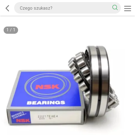
1
/
1