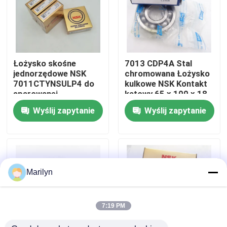
Wycieczka po fabryce
Kontrola jakości
Łożysko skośne
7013 CDP4A Stal
jednorzędowe NSK
chromowana Łożysko
7011CTYNSULP4 do
kulkowe NSK Kontakt
Skontaktuj się z nami
sparowanej
kątowy 65 x 100 x 18
dopasowanej maszyny
mm
Wyślij zapytanie
Wyślij zapytanie
Aktualności
Sprawy
Marilyn
Łożysko stożkowe
7:19 PM
Łożysko baryłkowe