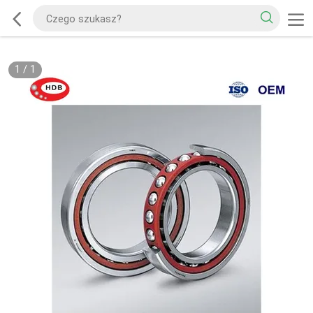
1
/
1