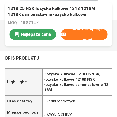
1218 C5 NSK łożysko kulkowe 1218 1218M
1218K samonastawne łożysko kulkowe
90*160*30mm
MOQ：10 SZTUK
Skontaktuj się z
Najlepsza cena
nami
OPIS PRODUKTU
Łożysko kulkowe 1218 C5 NSK
,
łożysko kulkowe 1218K NSK
,
High Light:
łożysko kulkowe samonastawne 12
18M
Czas dostawy
5-7 dni roboczych
Miejsce pochodz
JAPONIA CHINY