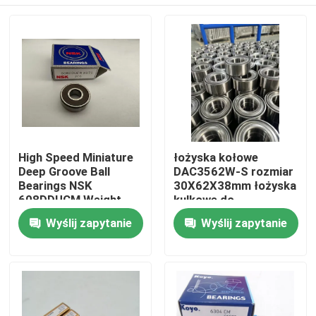
High Speed Miniature
łożyska kołowe
Deep Groove Ball
DAC3562W-S rozmiar
Bearings NSK
30X62X38mm łożyska
608DDUCM Weight
kulkowe do
0.012kgs Origin Japan
samochodów w
Dom
Wyślij zapytanie
Wyślij zapytanie
Size 8*22*7mm
magazynie
Produkty
O nas