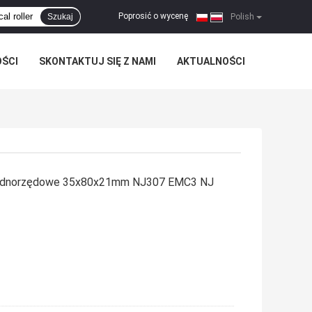
Poprosić o wycenę
Szukaj
|
Polish
OŚCI
SKONTAKTUJ SIĘ Z NAMI
AKTUALNOŚCI
jednorzędowe 35x80x21mm NJ307 EMC3 NJ