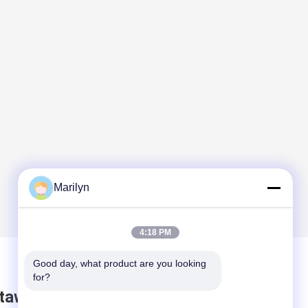
Marilyn
4:18 PM
Good day, what product are you looking 
for?
taw wiadomość