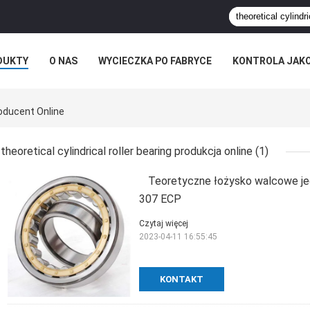
DUKTY
O NAS
WYCIECZKA PO FABRYCE
KONTROLA JAK
roducent Online
theoretical cylindrical roller bearing produkcja online
(1)
Teoretyczne łożysko walcowe 
307 ECP
Czytaj więcej
2023-04-11 16:55:45
KONTAKT