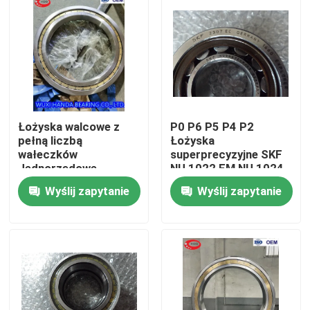
Łożyska walcowe z
P0 P6 P5 P4 P2
pełną liczbą
Łożyska
wałeczków
superprecyzyjne SKF
Jednorzędowe
NU 1022 EM NU 1024
cylindryczne FAG SL
EM NU 1026 EM
Wyślij zapytanie
Wyślij zapytanie
183013AXL
NCF3013CV
Dom
Produkty
O nas