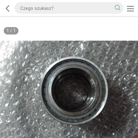
1
/
1