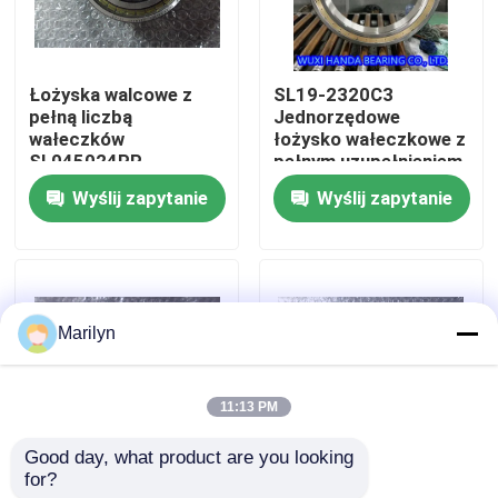
Wycieczka po fabryce
Łożyska walcowe z
SL19-2320C3
pełną liczbą
Jednorzędowe
Kontrola jakości
wałeczków
łożysko wałeczkowe z
SL045024PP
pełnym uzupełnieniem
SL045024-PP NNF
NJG 2306 VHC3
Wyślij zapytanie
Wyślij zapytanie
Skontaktuj się z nami
5024 ADA-2LSV
30X72X27mm
Aktualności
Marilyn
Sprawy
11:13 PM
Łożysko stożkowe
Good day, what product are you looking 
for?
Łożysko walcowe
Łożysko walcowe
Łożysko baryłkowe