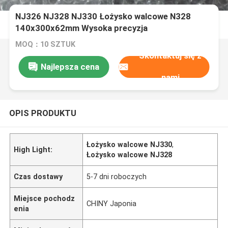
NJ326 NJ328 NJ330 Łożysko walcowe N328
140x300x62mm Wysoka precyzja
MOQ：10 SZTUK
Skontaktuj się z
Najlepsza cena
nami
OPIS PRODUKTU
Łożysko walcowe NJ330
,
High Light:
Łożysko walcowe NJ328
Czas dostawy
5-7 dni roboczych
Miejsce pochodz
CHINY Japonia
enia